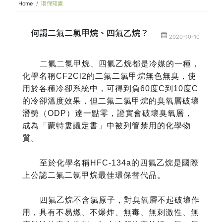
Home
環保知識
何謂二氟二氯甲烷、四氟乙烷？
2020-10-10
二氟二氯甲烷、四氟乙烷都是冷媒的一種，
化學名稱CF2Cl2的二氟二氯甲烷無色無臭，使
用於各種冷卻系統中，可得到負60度C到10度C
的冷卻溫度效果，但二氟二氯甲烷的臭氧層破壞
潛勢（ODP）達一點零，證實會破壞臭氧層，
成為「蒙特婁議定書」中被列管禁用的化學物
質。
至於化學名稱HFC-134a的四氟乙烷是國際
上公認二氟二氯甲烷最佳環保替代品。
四氟乙烷不含氯原子，對臭氧層不起破壞作
用，具有不易燃、不爆炸、無毒、無刺激性、無