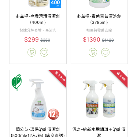
多益得-皂垢污漬清潔劑
多益得-霉菌青苔清洗劑
(400ml)
(3785ml)
快速分解皂垢，易清洗
輕易將霉菌去除
$299
$1390
$350
$1420
省＄919
省＄95
蒲公英-環保浴廁清潔劑
汎奇-統新水垢鏽斑＋浴廁清
(500ml×12入/箱) (廠商直送)
潔