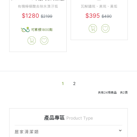
有機檸檬酸去除水漬汙垢
瓦解鏽斑、黑斑、黃垢
$1280
$395
$2199
$490
可累積1800點
1
2
共有
24
項商品 共
2
頁
產品專區
Product Type
居家清潔類