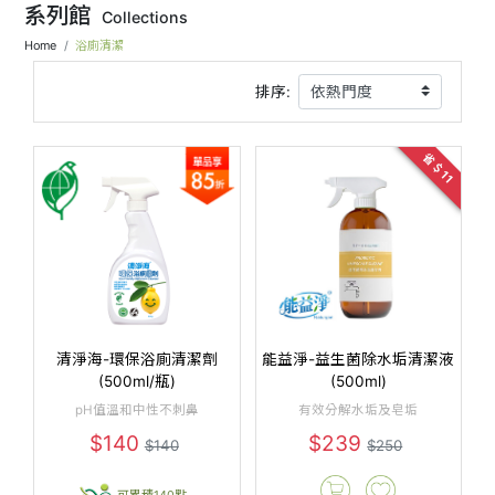
系列館
Collections
Home
浴廁清潔
排序:
省＄11
清淨海-環保浴廁清潔劑
能益淨-益生菌除水垢清潔液
(500ml/瓶)
(500ml)
pH值溫和中性不刺鼻
有效分解水垢及皂垢
$140
$239
$140
$250
可累積140點