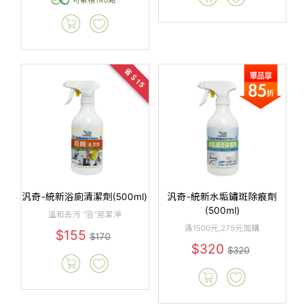
省＄15
汎奇-統新浴廁清潔劑(500ml)
汎奇-統新水垢鏽斑除痕劑
(500ml)
溫和去污 “浴”見潔淨
滿1500元,275元加購
$155
$170
$320
$320