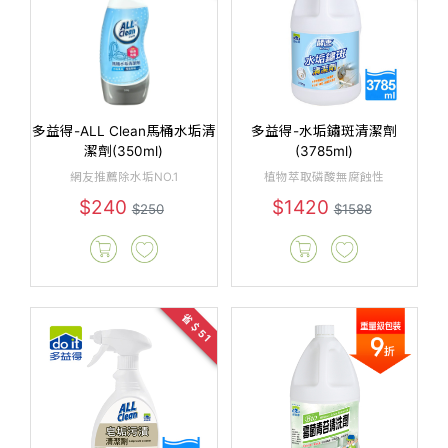
多益得-ALL Clean馬桶水垢清
多益得-水垢鏽斑清潔劑
潔劑(350ml)
(3785ml)
網友推薦除水垢NO.1
植物萃取磷酸無腐蝕性
$240
$1420
$250
$1588
省＄51