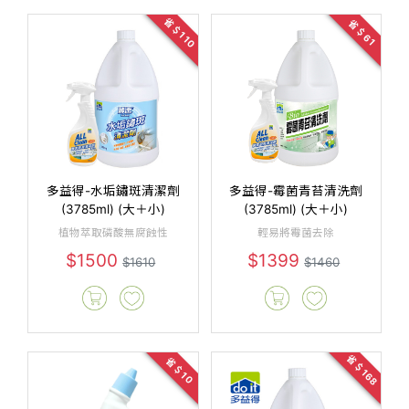
省＄110
省＄61
多益得-水垢鏽斑清潔劑
多益得-霉菌青苔清洗劑
(3785ml) (大＋小)
(3785ml) (大＋小)
植物萃取磷酸無腐蝕性
輕易將霉菌去除
$1500
$1399
$1610
$1460
省＄168
省＄10