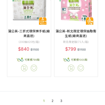
蒲公英-三折式環保擦手紙(廠
蒲公英-新北限定環保抽取衛
商直送)
生紙(廠商直送)
(200抽X20包/箱)
新北限定版(72入/箱)
$840
$799
$1100
$1100
可累積799點
可累積1000點
1
2
3