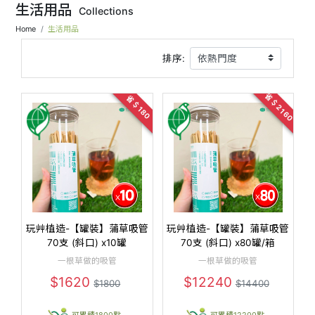
生活用品
Collections
Home
生活用品
排序:
省＄2160
省＄180
玩艸植造-【罐裝】蒲草吸管
玩艸植造-【罐裝】蒲草吸管
70支 (斜口) x10罐
70支 (斜口) x80罐/箱
一根草做的吸管
一根草做的吸管
$1620
$12240
$1800
$14400
可累積1800點
可累積12200點