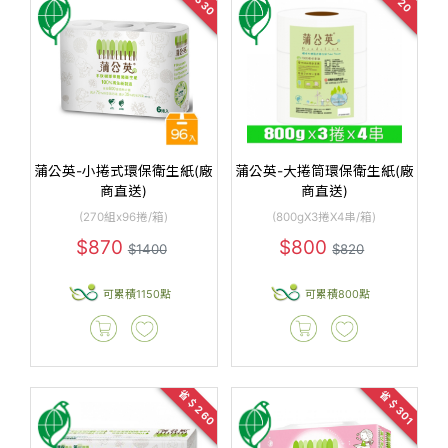
蒲公英-小捲式環保衛生紙(廠
蒲公英-大捲筒環保衛生紙(廠
商直送)
商直送)
(270組x96捲/箱)
(800gX3捲X4串/箱)
$870
$800
$1400
$820
可累積1150點
可累積800點
省＄260
省＄301