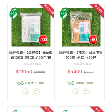
省＄1950
省＄600
玩艸植造-【單包裝】蒲草吸
玩艸植造-【裸裝】蒲草吸管
管100支 (斜口) x100包/箱
100支 (斜口) x50包
一根草做的吸管
一根草做的吸管
$11050
$5400
$13000
$6000
可累積11500點
可累積6000點
省＄530
省＄20