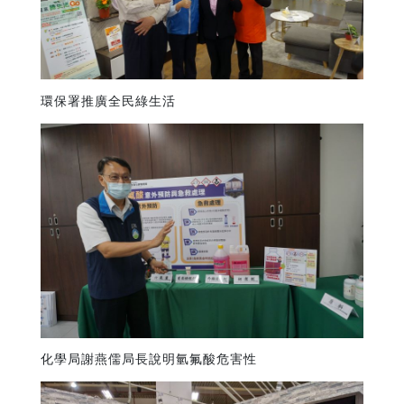
環保署推廣全民綠生活
化學局謝燕儒局長說明氫氟酸危害性