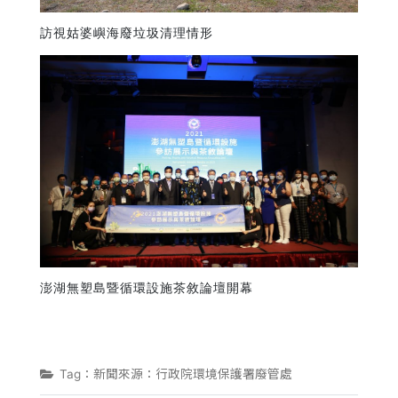
訪視姑婆嶼海廢垃圾清理情形
澎湖無塑島暨循環設施茶敘論壇開幕
Tag：新聞來源：行政院環境保護署廢管處