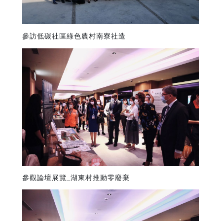
參訪低碳社區綠色農村南寮社造
參觀論壇展覽_湖東村推動零廢棄