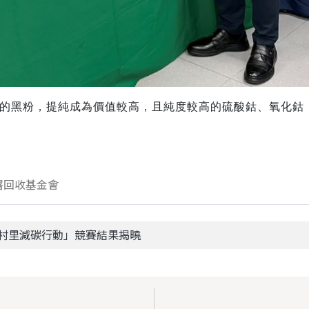
的黑粉，提純成為價值較高，且純度較高的硫酸鈷、氧化鈷
署回收基金會
「村里減碳行動」競賽結果揭曉