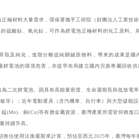
池正極材料大量需求，環保署攜手工研院（財團法人工業技
高的硫酸鈷、氧化鈷，可作為鋰電池正極材料的化工原料。為
萃取及純化，進階分離提純關鍵原物料，帶來的成果是國
除廢棄鋰電池的環境危害，亦提早布局建立國內完善專屬回收
稱為二次鋰電池。因具有高能量密度、生命週期長與低放電
平板等）；近年電動運具（含汽機車、自行車）與大型儲能設
(Ni)、錳(Mn)、銅(Cu)等有價金屬資源，臺灣產業所需皆仰
量持續升高。
額推估使用汰換週期來計算，預估至西元2025年，臺灣每年將