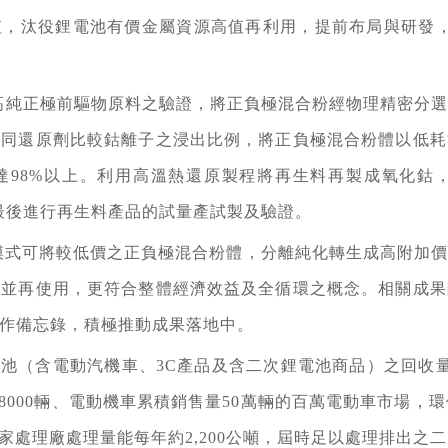
值，汰役鋰電池有價金屬資源高值再利用，提前布局與研發，
高純正極前驅物原料之驗證，將正負極混合粉經物理精密分
不同還原劑比較鈷離子之浸出比例，將正負極混合粉體以低耗
98%以上。利用高溫熱還原製程將再生料再製成氧化鈷，含鈷
，最後進行再生料產品的試量產試製及驗證。
模式可將較低價之正負極混合粉體，分離純化轉生成高附加價
出並再使用，更符合整體經濟效益及全循環之概念。相關成果
作備忘錄，積極推動成果落地中。
電池（含電動汽機車、3C產品及含二次鋰電池商品）之回收量
8000輛、電動機車累積銷售量50萬輛的百萬電動車市場，環
國6家處理廠處理量能每年約2,200公噸，屆時足以處理排出之