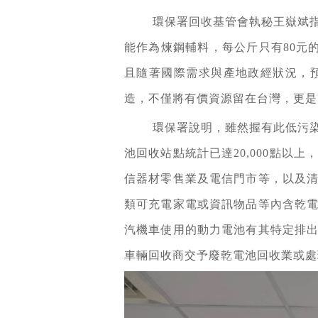
環保署回收基管會執秘王嶽斌
能作為煉鋼輔料，每公斤只有80元
且隨著國際需求與產地政經狀況，
造，不僅將有價資源留在台灣，更是
環保署說明，雖然握有此低污
池回收站點統計已達20,000點
信器材零售業及電信門市等，以及
類可充電家電或資訊物品等內含乾
汽機車使用的動力電池有其特定排
車輛回收商交予廢乾電池回收業或處