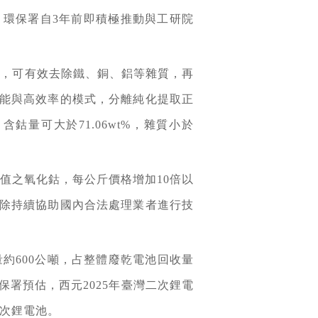
環保署自3年前即積極推動與工研院
選，可有效去除鐵、銅、鋁等雜質，再
能與高效率的模式，分離純化提取正
量可大於71.06wt%，雜質小於
值之氧化鈷，每公斤價格增加10倍以
除持續協助國內合法處理業者進行技
約600公噸，占整體廢乾電池回收量
保署預估，西元2025年臺灣二次鋰電
二次鋰電池。