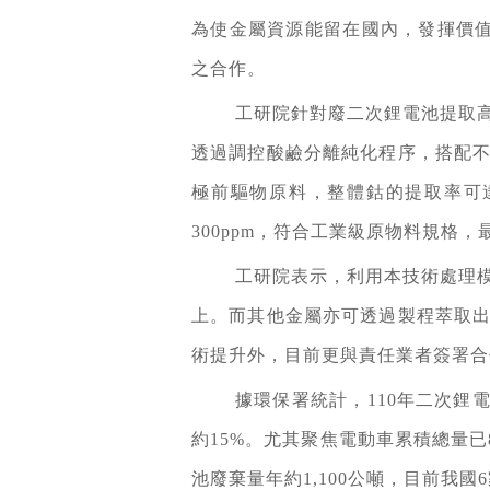
為使金屬資源能留在國內，發揮價
之合作。
工研院針對廢二次鋰電池提取
透過調控酸鹼分離純化程序，搭配
極前驅物原料，整體鈷的提取率可達
300ppm，符合工業級原物料規格
工研院表示，利用本技術處理
上。而其他金屬亦可透過製程萃取
術提升外，目前更與責任業者簽署合
據環保署統計，110年二次鋰
約15%。尤其聚焦電動車累積總量已
池廢棄量年約1,100公噸，目前我