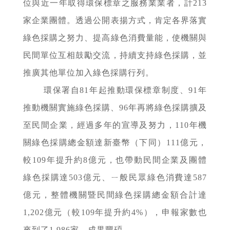
位與近一年取得環保標章之服務業業者，計213
家企業團體。透過公開表揚方式，肯定各界落實
綠色採購之努力、提高綠色消費量能，使機關與
民間單位互相鼓勵交流，持續支持綠色採購，並
推廣其他單位加入綠色採購行列。
環保署自81年起推動環保標章制度、91年
推動機關實施綠色採購、96年再將綠色採購擴及
至民間企業，經過多年的宣導及努力，110年機
關綠色採購總金額達新臺幣（下同）111億元，
較109年提升約8億元，也帶動民間企業及團體
綠色採購達503億元、ㄧ般民眾綠色消費達587
億元，整體機關暨民間綠色採購總金額合計達
1,202億元（較109年提升約4%），申報家數也
來到了1,986家，成果豐碩。