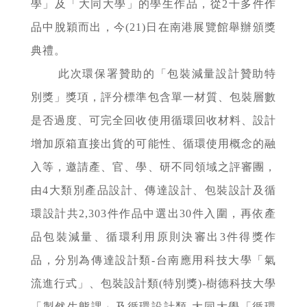
學」及「大同大學」的學生作品，從2千多件作
品中脫穎而出，今(21)日在南港展覽館舉辦頒獎
典禮。
此次環保署贊助的「包裝減量設計贊助特
別獎」獎項，評分標準包含單一材質、包裝層數
是否過度、可完全回收使用循環回收材料、設計
增加原箱直接出貨的可能性、循環使用概念的融
入等，邀請產、官、學、研不同領域之評審團，
由4大類別產品設計、傳達設計、包裝設計及循
環設計共2,303件作品中選出30件入圍，再依產
品包裝減量、循環利用原則決審出3件得獎作
品，分別為傳達設計類-台南應用科技大學「氣
流進行式」、包裝設計類(特別獎)-樹德科技大學
「製然生態課」及循環設計類-大同大學「循環