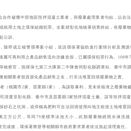
位合作破獲中部地區預拌混凝土業者，與廢棄處理業者勾結，以合
洞或租用土地之環保組織犯罪。全案經彰化地檢署偵查終結，依廢棄物清
提起公訴。
，隨即成立檢警環專案小組，並請環保署協助進行案情分析及溯源
後屬可再利用之產品銷售流向涉嫌造假，已屬環保犯罪行為。108年7
等檢察官，指揮保七第三大隊第二中隊會同彰化縣調查站、臺中市
獲相關業者假資源化產品銷售之名，行非法堆置回填廢棄物之實。
業者（桃園市2家、苗栗縣1家），為謀取暴利，竟未依核准之廢棄物
司清運至彰化縣、臺中市及苗栗縣3家預拌混凝土廠。該等預拌混
採砂石之坑洞，或佯稱為肥料可合法回填使用向地主租借土地堆置回
萬立方公尺，等同79座標準泳池大小，此類廢棄物經雨水淋洗後之
法調查完成後，環保署將督導相關縣市政府要求業者依法負起清理責任。