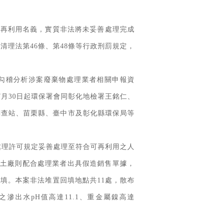
法再利用名義，實質非法將未妥善處理完成
理法第46條、第48條等行政刑罰規定，
勾稽分析涉案廢棄物處理業者相關申報資
月30日起環保署會同彰化地檢署王銘仁、
調查站、苗栗縣、臺中市及彰化縣環保局等
處理許可規定妥善處理至符合可再利用之人
凝土廠則配合處理業者出具假造銷售單據，
填。本案非法堆置回填地點共11處，散布
滲出水pH值高達11.1、重金屬鎳高達