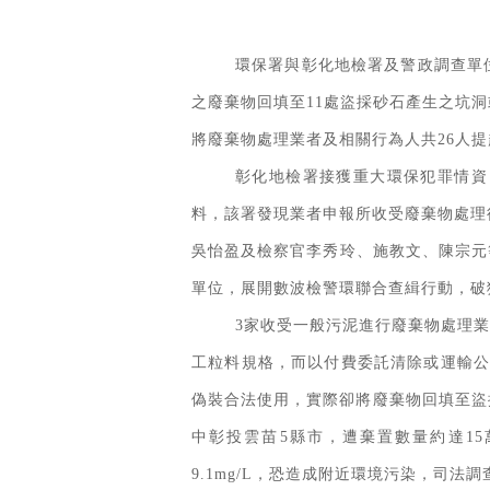
環保署與彰化地檢署及警政調查單
之廢棄物回填至11處盜採砂石產生之坑
將廢棄物處理業者及相關行為人共26人
彰化地檢署接獲重大環保犯罪情資
料，該署發現業者申報所收受廢棄物處理
吳怡盈及檢察官李秀玲、施教文、陳宗元
單位，展開數波檢警環聯合查緝行動，破
3家收受一般污泥進行廢棄物處理
工粒料規格，而以付費委託清除或運輸公
偽裝合法使用，實際卻將廢棄物回填至盜
中彰投雲苗5縣市，遭棄置數量約達15
9.1mg/L，恐造成附近環境污染，司