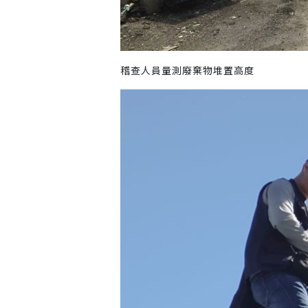
稽查人員量測廢棄物堆置高度