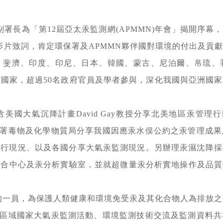
玢副署長為「第12屆亞太汞監測網(APMMN)年會」揭開序
透過預錄影片致詞，肯定環保署及APMMN夥伴國對環境的付出
、斐濟、印度、印尼、日本、韓國、蒙古、尼泊爾、帛琉、
7國家，超過50名政府官員及學者參與，深化我國與亞洲國
國大氣沉降計畫David Gay教授分享北美地區汞管理行動、美
保署毒物及化學物質局分享我國因應汞水俣公約之汞管理成
執行現況、以及各國分享大氣汞監測現況。另辦理汞濕沈降採
合中心及汞分析實驗室，並就超微量汞分析實地操作及品質保證
一員，為保護人類健康和環境免受汞及其化合物人為排放之影
太區域國家大氣汞監測活動、環境監測技術交流及監測資料