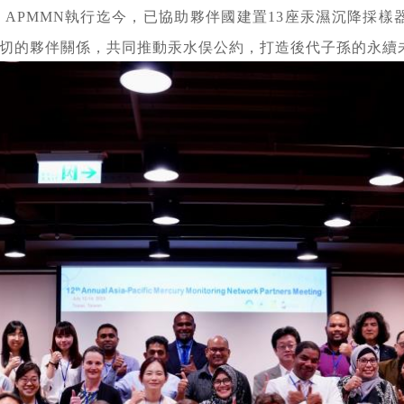
APMMN執行迄今，已協助夥伴國建置13座汞濕沉降採樣器
切的夥伴關係，共同推動汞水俣公約，打造後代子孫的永續