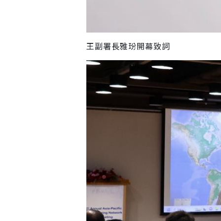
王副署長雅玢開幕致詞