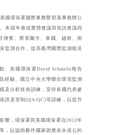
幕，美國環保署國際事務暨部落事務辦公
及貢獻。本屆年會採實體會議與視訊會議同
菲律賓、斯里蘭卡、泰國、越南、南
家汞監測合作，提高臺灣國際監測能見
國環保署David Schmeltz報告
果及經驗、國立中央大學聯合環境監測
樣及分析技術訓練，安排各國代表參
及管制(QA/QC)等訓練，以提升
響，環保署與美國環保署自2012年
共享，以協助夥伴國家因應汞水俣公約