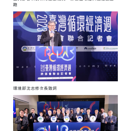
跑
環境部沈志修次長致詞