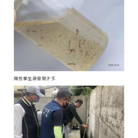
陽性孳生源發現孑孓