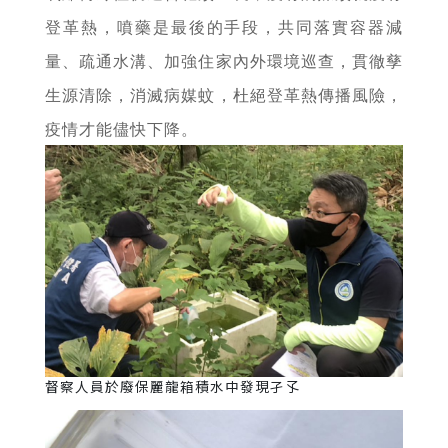
登革熱，噴藥是最後的手段，共同落實容器減
量、疏通水溝、加強住家內外環境巡查，貫徹孳
生源清除，消滅病媒蚊，杜絕登革熱傳播風險，
疫情才能儘快下降。
督察人員於廢保麗龍箱積水中發現孑孓