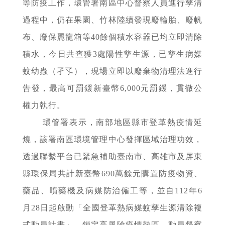
等防疫工作，環管署南區中心督察人員進行孳清
過程中，仍在果園、竹林陸續發現廢輪胎、廢帆
布、廢保麗龍箱等40餘個積水容器已均立即清除
積水，今日共查獲3處陽性孳生源，已孳生病媒
蚊幼蟲（孑孓），現場立即以廢棄物清理法進行
告發，最高可罰鍰新臺幣6,000元罰鍰，貫徹公
權力執行。
環管署表示，南部地區縣市登革熱疫情延
燒，該署南區環境管理中心發揮區域治理功效，
透過聯繫平台已緊急補助臺南市、高雄市及屏東
縣環保局共計新臺幣690萬餘元購置防疫物資、
藥品、噴藥機及病媒防治僱工等，並自112年6
月28日起啟動「全國登革熱病媒蚊孳生源清除複
式動員計畫」，鎖定高風險疫情熱區，動員督察