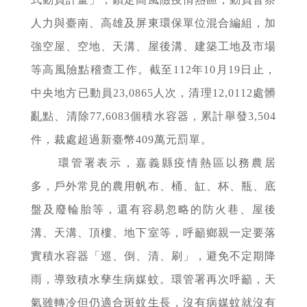
人力與臺南、高雄及屏東環保單位混合編組，加
強空屋、空地、天溝、屋後溝、建築工地及市場
等高風險點稽查工作。截至112年10月19日止，
中央地方已動員23,0865人次，清理12,0112處髒
亂點、清除77,6083個積水容器，累計舉發3,504
件，裁處超過新臺幣409萬元罰單。
環管署表示，嘉義縣疫情熱區以務農居
多，戶外常見的農用帆布、桶、缸、杯、瓶、底
盤及廢輪胎等，還有容易忽略的防火巷、屋後
溝、天溝、頂樓、地下室等，呼籲鄉親一定要落
實積水容器「巡、倒、清、刷」，避免不定期降
雨，導致積水孳生病媒蚊。環管署再次呼籲，天
氣雖轉冷但仍適合斑蚊生長，沒有病媒蚊就沒有