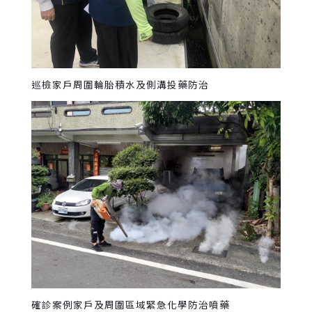
巡檢家戶周圍輪胎積水及側溝投藥防治
確診案例家戶及周圍區域緊急化學防治噴藥