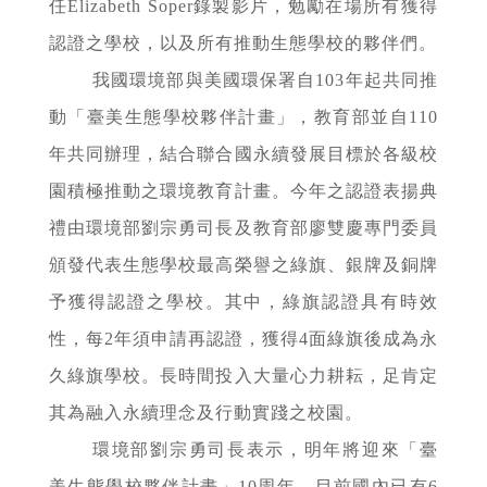
任Elizabeth Soper錄製影片，勉勵在場所有獲得
認證之學校，以及所有推動生態學校的夥伴們。
我國環境部與美國環保署自103年起共同推
動「臺美生態學校夥伴計畫」，教育部並自110
年共同辦理，結合聯合國永續發展目標於各級校
園積極推動之環境教育計畫。今年之認證表揚典
禮由環境部劉宗勇司長及教育部廖雙慶專門委員
頒發代表生態學校最高榮譽之綠旗、銀牌及銅牌
予獲得認證之學校。其中，綠旗認證具有時效
性，每2年須申請再認證，獲得4面綠旗後成為永
久綠旗學校。長時間投入大量心力耕耘，足肯定
其為融入永續理念及行動實踐之校園。
環境部劉宗勇司長表示，明年將迎來「臺
美生態學校夥伴計畫」10周年，目前國內已有6