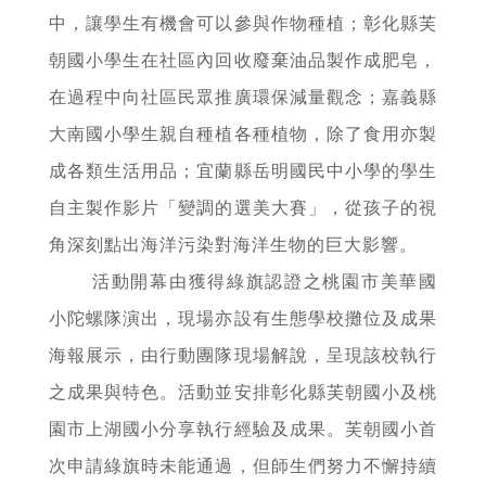
中，讓學生有機會可以參與作物種植；彰化縣芙
朝國小學生在社區內回收廢棄油品製作成肥皂，
在過程中向社區民眾推廣環保減量觀念；嘉義縣
大南國小學生親自種植各種植物，除了食用亦製
成各類生活用品；宜蘭縣岳明國民中小學的學生
自主製作影片「變調的選美大賽」，從孩子的視
角深刻點出海洋污染對海洋生物的巨大影響。
活動開幕由獲得綠旗認證之桃園市美華國
小陀螺隊演出，現場亦設有生態學校攤位及成果
海報展示，由行動團隊現場解說，呈現該校執行
之成果與特色。活動並安排彰化縣芙朝國小及桃
園市上湖國小分享執行經驗及成果。芙朝國小首
次申請綠旗時未能通過，但師生們努力不懈持續