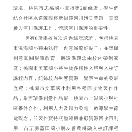
環境。桃園市忠福國小取得第2面綠旗，學生們
結合社區水巡隊觀察新街溪河川污染問題，實際
參與河川保護工作，體認河川保護的重要性。
另有8所學校首次通過綠旗認證，包括桃園
市溪海國小藉由執行「創意減廢好點子」並舉辦
創意闖關親職教育，將環保觀念由校內帶到家
庭；桃園市美華國小將生物多樣性入境融入校訂
課程內容，紀錄校內生態資源，覺察生命的發展
歷程；桃園市文華國小利用各種回收物製作作
品，舉辦環保創意作品展；桃園市上湖國小與社
區夥伴合作，利用人力及風力發電，教導學生節
電觀念，並製作寶特瓶壓縮機兼顧資源回收再利
用；苗栗縣藍田國小將友善農耕融入校訂課程