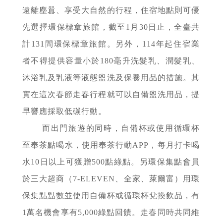
遠離塵囂、享受大自然的行程，住宿地點則可優
先選擇環保標章旅館，截至1月30日止，全臺共
計131間環保標章旅館。另外，114年起住宿業
者不得提供容量小於180毫升洗髮乳、潤髮乳、
沐浴乳及乳液等液態盥洗及保養用品的措施。其
實在這次春節走春行程就可以自備盥洗用品，提
早響應採取低碳行動。
而出門旅遊的同時，自備杯或使用循環杯
至奉茶點喝水，使用奉茶行動APP，每月打卡喝
水10日以上可獲贈500點綠點。另環保集點會員
於三大超商（7-ELEVEN、全家、萊爾富）用環
保集點點數並使用自備杯或循環杯兌換飲品，有
1萬名機會享有5,000綠點回饋。走春同時共同維