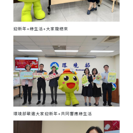
迎新年+綠生活+大家龍總來
環境部敬邀大家迎新年+共同響應綠生活