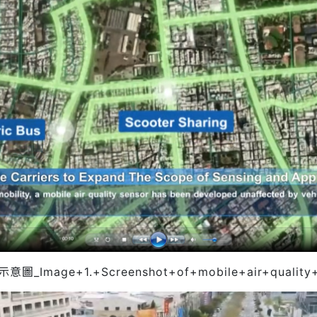
age+1.+Screenshot+of+mobile+air+quality+sen