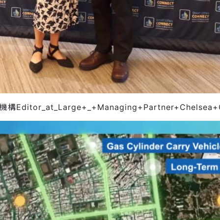
r_at_Large+_+Managing+Partner+Chelsea+