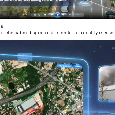
意圖
n+schematic+diagram+of+mobile+air+quality+sensor