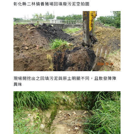
彰化縣二林鎮養豬場回填廢污泥空拍圖
現場開挖出之回填污泥與原土明顯不同，且散發陣陣
異味