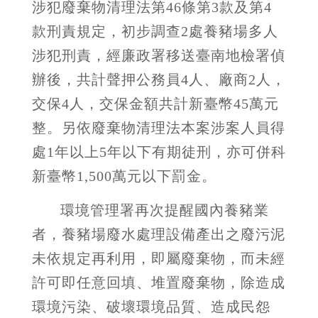
涉犯廢棄物清理法第
46
條第
3
款及第
4
款刑責規定，初步調查
2
處養豬場多人
涉犯刑責，經廉政署移送臺南地檢署偵
辦後，共計聲押公務員
4
人、廠商
2
人，
交保
4
人，交保金額共計新臺幣
45
萬元
整。另依廢棄物清理法本案涉案人員得
處
1
年以上
5
年以下有期徒刑，亦可併科
新臺幣
1,500
萬元以下罰金。
環境管理署再次提醒國內養豬業
者，養豬場廢水處理設備產出之廢污泥
未依規定再利用，即屬廢棄物，而未經
許可即任意回填、堆置廢棄物，除造成
環境污染、破壞環境品質、造成民怨