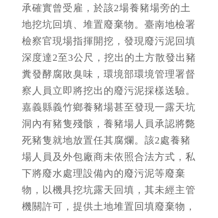
承確實曾受雇，於該
2
場養豬場旁的土
地挖坑回填、堆置廢棄物。臺南地檢署
檢察官現場指揮開挖，發現廢污泥回填
深度達
2
至
3
公尺，挖出的土方散發出豬
糞發酵腐敗臭味，環境部環境管理署督
察人員立即將挖出的廢污泥採樣送驗
。
嘉義縣義竹鄉養豬場甚至發現一露天坑
洞內有豬隻殘骸，養豬場人員承認將斃
死豬隻就地放置任其腐爛。該
2
處養豬
場人員及外包廠商未依照合法方式，私
下將廢水處理設備內的廢污泥等廢棄
物，以機具挖坑露天回填，其未經主管
機關許可，提供土地堆置回填廢棄物，