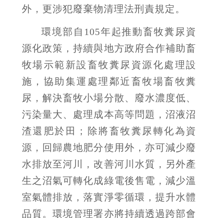
外，更涉犯廢棄物清理法刑責規定。
環境部自
105
年起推動畜牧糞尿資
源化政策，持續與地方政府合作補助畜
牧場示範新設畜牧糞尿資源化處理設
施，協助集運處理鄰近畜牧場畜牧糞
尿，解決畜牧小場分散、廢水濃度低、
污染量大、處理成本高等問題，沼液沼
渣還肥於田；除將畜牧糞尿轉化為資
源，回歸農地肥分使用外，亦可減少廢
水排放至河川，改善河川水質，另外產
生之沼氣可轉化成綠電後售電，減少溫
室氣體排放，落實淨零循環，提升水體
品質。環境管理署亦將持續透過跨部會