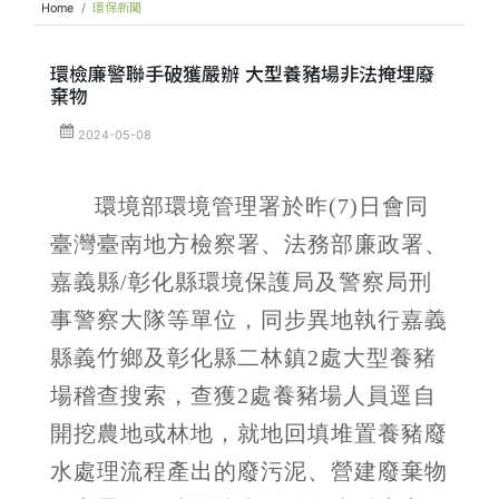
Home
環保新聞
環檢廉警聯手破獲嚴辦 大型養豬場非法掩埋廢
棄物
2024-05-08
環境部環境管理署於昨
(7)
日會同
臺灣臺南地方檢察署、法務部廉政署、
嘉義縣
/
彰化縣環境保護局及警察局刑
事警察大隊等單位，同步異地執行嘉義
縣義竹鄉及彰化縣二林鎮
2
處大型養豬
場稽查搜索，查獲
2
處養豬場人員逕自
開挖農地或林地，就地回填堆置養豬廢
水處理流程產出的廢污泥、營建廢棄物