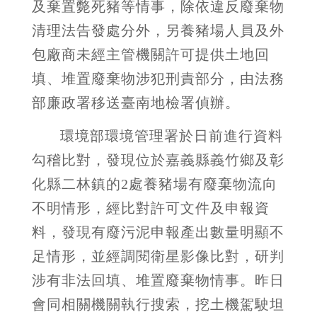
及棄置斃死豬等情事，除依違反廢棄物
清理法告發處分外，另養豬場人員及外
包廠商未經主管機關許可提供土地回
填、堆置廢棄物涉犯刑責部分，由法務
部廉政署移送臺南地檢署偵辦。
環境部環境管理署於日前進行資料
勾稽比對，發現位於嘉義縣義竹鄉及彰
化縣二林鎮的
2
處養豬場有廢棄物流向
不明情形，經比對許可文件及申報資
料，發現有廢污泥申報產出數量明顯不
足情形，並經調閱衛星影像比對，研判
涉有非法回填、堆置廢棄物情事。昨日
會同相關機關執行搜索，挖土機駕駛坦