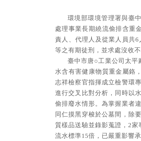
環境部環境管理署與臺
處理事業長期繞流偷排含重
責人、代理人及從業人員共6人
等之有期徒刑，並求處沒收不法
臺中市唐○工業公司太平
水含有害健康物質重金屬鉻
志祥檢察官指揮成立檢警環
進行交叉比對分析，同時以
偷排廢水情形。為掌握業者
同仁摸黑穿梭於公墓間，除
質樣品送驗並錄影蒐證，2家
流水標準15倍，已嚴重影響