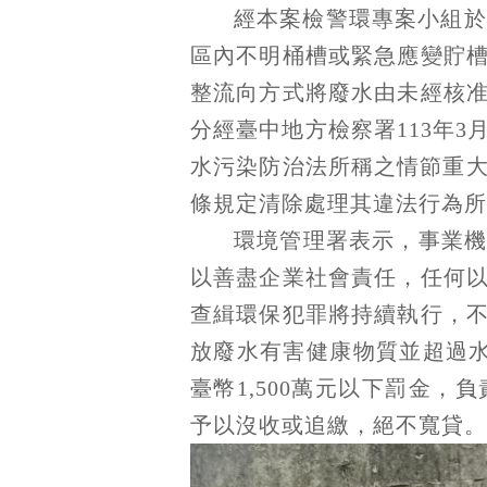
經本案檢警環專案小組於
區內不明桶槽或緊急應變貯
整流向方式將廢水由未經核
分經臺中地方檢察署113年
水污染防治法所稱之情節重大
條規定清除處理其違法行為所
環境管理署表示，事業
以善盡企業社會責任，任何
查緝環保犯罪將持續執行，
放廢水有害健康物質並超過
臺幣1,500萬元以下罰金
予以沒收或追繳，絕不寬貸。