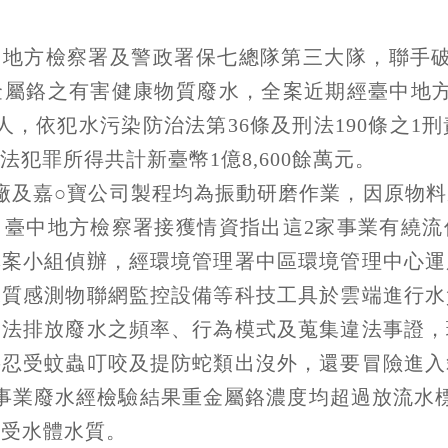
中地方檢察署及警政署保七總隊第三大隊，聯手破
金屬鉻之有害健康物質廢水，全案近期經臺中地方
，依犯水污染防治法第36條及刑法190條之1
犯罪所得共計新臺幣1億8,600餘萬元。
廠及嘉○寶公司製程均為振動研磨作業，因原物
，臺中地方檢察署接獲情資指出這2家事業有繞流
專案小組偵辦，經環境管理署中區環境管理中心運
水質感測物聯網監控設備等科技工具於雲端進行水
違法排放廢水之頻率、行為模式及蒐集違法事證，
要忍受蚊蟲叮咬及提防蛇類出沒外，還要冒險進入
事業廢水經檢驗結果重金屬鉻濃度均超過放流水
承受水體水質。