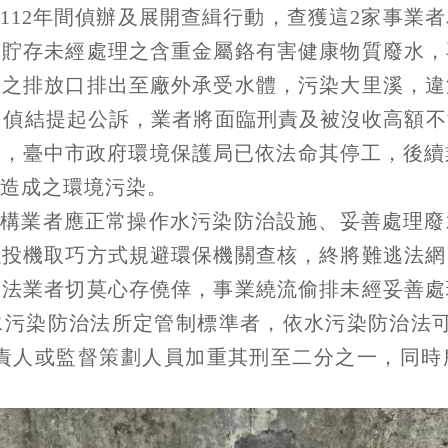
112年間偵辦及展開查緝行動，查獲這2家事業
槽貯存未經處理之含重金屬鉻有害健康物質廢水，
准之排放口排出至廠外承受水體，污染大里溪，違
3月偵結提起公訴，業者將面臨刑責及被沒收高額
，臺中市政府環境保護局已依法命其停工，後續
造成之環境污染。
機構業者應正常操作水污染防治設施、妥善處理廢
以投機取巧方式規避環保機關查核，終將難逃法網
不法業者切莫心存僥倖，事業繞流偷排未經妥善處
水污染防治法所定管制標準者，依水污染防治法可
，負責人或監督策劃人員加重其刑至二分之一，同