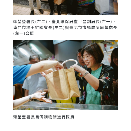
賴瑩瑩署長(右二)、臺北環保局盧世昌副局長(右一)、
南門市場王銓國會長(左二)與臺北市市場處陳庭輝處長
(左一)合照
賴瑩瑩署長自備購物袋進行採買