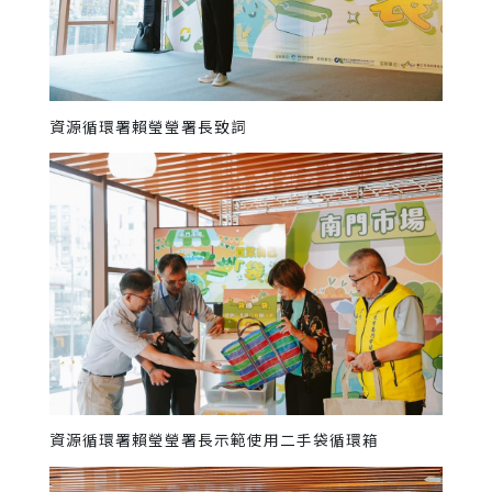
資源循環署賴瑩瑩署長致詞
資源循環署賴瑩瑩署長示範使用二手袋循環箱