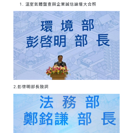
溫室氣體盤查與企業誠信論壇大合照
2.彭啓明部長致詞