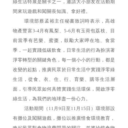
綠生活特展是關卡之一，邀請大小朋友在活動期
間來玩遊戲和闖關長知識、拿好禮。
環境部蔡孟裕主任秘書致詞時表示，高雄
物產豐富3-4月有鳳梨、5-6月有玉荷包荔枝、目
前當季有芭樂、蜜棗，鼓勵大家呷在地、食當
季，一起實踐低碳飲食，日常生活的行為扮演著
淨零轉型的關鍵角色，每一個小小的行動，都是
改變的起點，推廣民眾於日常生活中實踐淨零綠
生活，從食、衣、住、行、育樂、購等生活層
面，引導民眾如何具體實踐生活環保，開啟淨零
綠生活，為我們的地球盡一份心力。
活動期間（11月9日至11月15日）環境部設
有攤位及闖關遊戲，攤位以推廣惜食環境教育，
喚起民眾對食物浪費問題的關注，並將珍惜食物