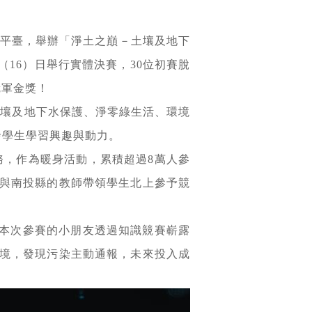
習平臺，舉辦「淨土之巔－土壤及地下
（16）日舉行實體決賽，30位初賽脫
冠軍金獎！
土壤及地下水保護、淨零綠生活、環境
發學生學習興趣與動力。
務，作為暖身活動，累積超過8萬人參
與南投縣的教師帶領學生北上參予競
。本次參賽的小朋友透過知識競賽嶄露
境，發現污染主動通報，未來投入成