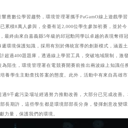
響應數位學習趨勢，環境管理署攜手PaGamO線上遊戲學
累積8萬人參與，全臺有近2,000位學生參加初賽，並於今
，最終由來自嘉義縣5年級的邱冠勳同學以卓越的表現奪得
傳遞環境保護知識，採用有別於傳統宣導的創新模式，涵蓋
計超過400題題庫，透過線上學習工具，突破地域限制，激
較為陌生，環境管理署在電競賽開賽前推出兩波線上知識任
，培養學生主動查找答案的態度。此外，活動中有來自高雄市
超過9千處污染場址經過努力推動改善，大部分已完成改善
。部長期許，這些學生都是環境部部長分身，發揮創意改變環
獻力量，保護我們的環境。