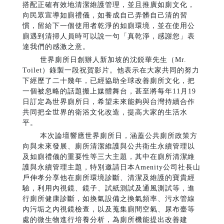
搭配正確有效地清潔維護管理，並且推廣如廁文化，
向民眾宣導如廁禮儀，如養成自己弄髒自己清的習
慣，留給下一個使用者乾淨的如廁環境，並在使用公
廁遇到清掃人員時可以說一句「真乾淨，感謝您」表
達我們的感激之意。
世界廁所日創辦人新加坡的沈鋭華先生（Mr.
Toilet）錄製一段祝賀影片。他表示在大家共同的努力
下經歷了二十幾年，已經協助全球改善廁所文化，把
一個被忽略的話題搬上媒體舞台，甚至將每年11月19
日訂定為世界廁所日，希望未來能夠與台灣持續合作
共同把全世界的衛浴文化改造，提高大家的生活水
平。
本次論壇響應世界廁所日，涵蓋公共廁所政策方
向與未來發展、廁所清潔維護與公共衛生永續管理以
及如廁禮儀的重要性等三大主題，其中在廁所清潔維
護與永續管理主題，特別邀請日本Amenity公司社長山
戶伸孝分享他在廁所環境診斷、清潔及維護的寶貴經
驗，利用內視鏡、鏡子、試紙測試及通風測試等，進
行廁所健康診斷，如換氣設備之換氣頻率、污水管線
內污垢之內視鏡檢查，以及蒐集廁間空氣、尿布臺等
處的微生物進行培養分析，為廁所機能提出改善建