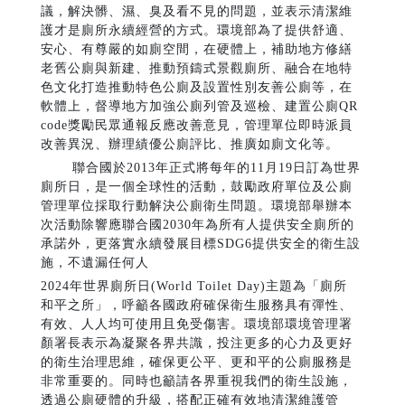
議，解決髒、濕、臭及看不見的問題，並表示清潔維
護才是廁所永續經營的方式。環境部為了提供舒適、
安心、有尊嚴的如廁空間，在硬體上，補助地方修繕
老舊公廁與新建、推動預鑄式景觀廁所、融合在地特
色文化打造推動特色公廁及設置性別友善公廁等，在
軟體上，督導地方加強公廁列管及巡檢、建置公廁QR
code獎勵民眾通報反應改善意見，管理單位即時派員
改善異況、辦理績優公廁評比、推廣如廁文化等。
聯合國於2013年正式將每年的11月19日訂為世界
廁所日，是一個全球性的活動，鼓勵政府單位及公廁
管理單位採取行動解決公廁衛生問題。環境部舉辦本
次活動除響應聯合國2030年為所有人提供安全廁所的
承諾外，更落實永續發展目標SDG6提供安全的衛生設
施，不遺漏任何人
2024年世界廁所日(World Toilet Day)主題為「廁所
和平之所」，呼籲各國政府確保衛生服務具有彈性、
有效、人人均可使用且免受傷害。環境部環境管理署
顏署長表示為凝聚各界共識，投注更多的心力及更好
的衛生治理思維，確保更公平、更和平的公廁服務是
非常重要的。同時也籲請各界重視我們的衛生設施，
透過公廁硬體的升級，搭配正確有效地清潔維護管