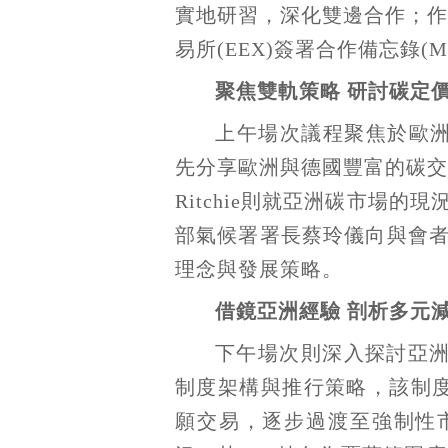
實地研習，深化雙邊合作；作為
易所(EEX)簽署合作備忘錄
聚焦雙軌策略
研討
碳定
上午場次議程聚焦於歐洲碳定價
先分享歐洲與德國豐富的碳交易
Ritchie則就亞洲碳市場
部氣候署署長蔡玲儀向與會
理念與發展策略。
借鏡亞洲經驗
剖析多元
下午場次則深入探討亞洲各
制度架構與推行策略，該制
願交易，逐步過渡至強制性市