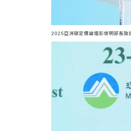
2025亞洲碳定價論壇彭啓明部長致