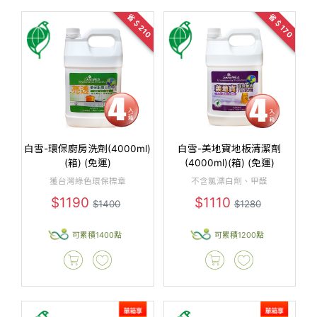
省＄210
省＄170
白雪-環保廚房洗劑(4000ml)
白雪-美地寶地板清潔劑
(箱) (免運)
(4000ml)(箱) (免運)
獲台灣綠色環保標章
不含氯漂白劑、甲醛
$1190
$1110
$1400
$1280
可累積1400點
可累積1200點