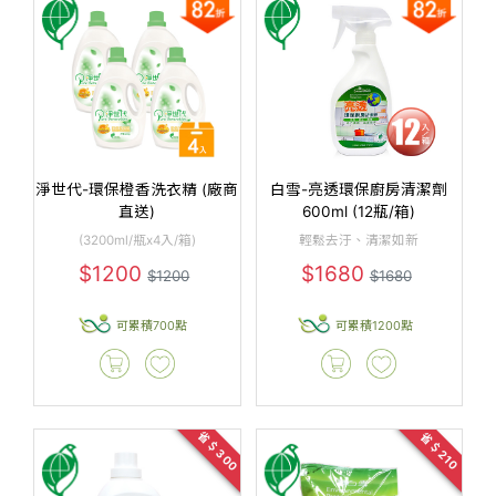
淨世代-環保橙香洗衣精 (廠商
白雪-亮透環保廚房清潔劑
直送)
600ml (12瓶/箱)
(3200ml/瓶x4入/箱)
輕鬆去汙、清潔如新
$1200
$1680
$1200
$1680
可累積700點
可累積1200點
省＄300
省＄210