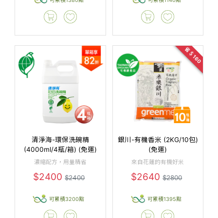
省＄160
清淨海-環保洗碗精
銀川-有機香米 (2KG/10包)
(4000ml/4瓶/箱) (免運)
(免運)
濃縮配方，用量精省
來自花蓮的有機好米
$2400
$2640
$2400
$2800
可累積3200點
可累積1395點