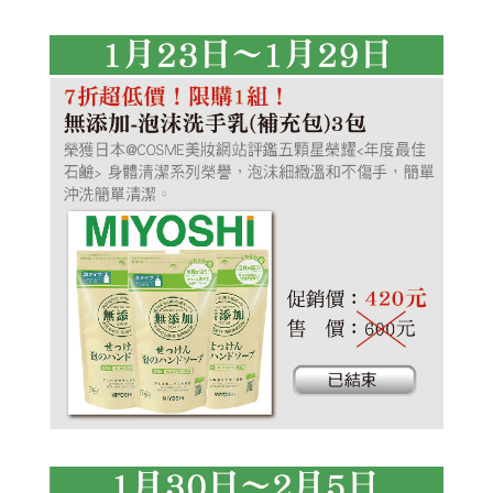
艾草洗髮露
植淨力