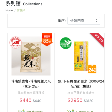
系列館
Collections
Home
有機米
排序:
省＄170
斗南鎮農會-斗南町越光米
銀川-有機在來白米 (600G/24
(1kg×2包)
包/箱) (免運)
日本越光米源種種植
來自花蓮的有機好米
$440
$2950
$440
$3120
可累積220點
可累積1560點