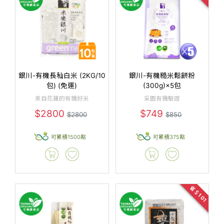
銀川-有機長秈白米 (2KG/10
銀川-有機糙米鬆餅粉
包) (免運)
(300g)×5包
來自花蓮的有機好米
采園有機驗證
$2800
$749
$2800
$850
可累積1500點
可累積375點
省＄101