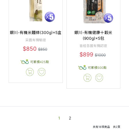
銀川-有機米麵條(300g)×5盒
銀川-有機健康十穀米
(900g)×5包
采園有機驗證
皆經各國有機認證
$850
$850
$899
$1000
可累積425點
可累積500點
1
2
共有
18
項商品 共
2
頁