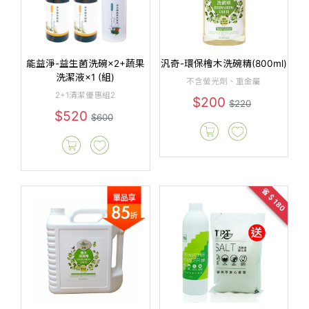
能益淨-益生菌洗碗×2+蔬果
汎奇-環保檜木洗碗精(800ml)
洗潔液×1 (組)
不含螢光劑、重金屬
2+1清潔優惠組2
$200
$220
$520
$600
省＄180