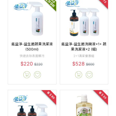
能益淨-益生菌蔬果洗潔液
能益淨-益生菌洗碗液×1+ 蔬
(500ml)
果洗潔液×2 (組)
快速去除表面髒污
2+1清潔優惠組
$220
$528
$220
$600
省＄80
省＄20