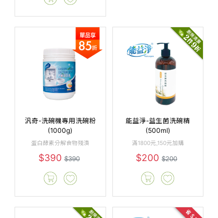
汎奇-洗碗機專用洗碗粉
能益淨-益生菌洗碗精
(1000g)
(500ml)
蛋白酵素分解食物殘漬
滿1800元,150元加購
$390
$200
$390
$200
省＄72