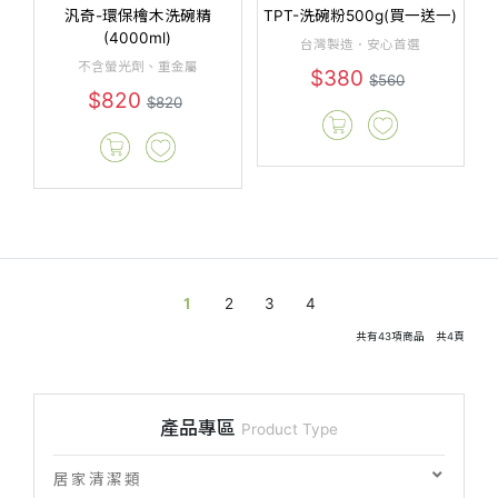
汎奇-環保檜木洗碗精
TPT-洗碗粉500g(買一送一)
(4000ml)
台灣製造．安心首選
不含螢光劑、重金屬
$380
$560
$820
$820
1
2
3
4
共有
43
項商品 共
4
頁
產品專區
Product Type
居家清潔類