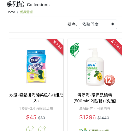
系列館
Collections
Home
餐具清潔
排序:
省＄144
省＄24
妙潔-輕鬆掛海綿菜瓜布(1組/2
清淨海-環保洗碗精
入)
(500mlx12瓶/箱) (免運)
1吸盤+2片海綿菜瓜布
濃縮配方，用量精省
$45
$1296
$69
$1440
可累積1440點