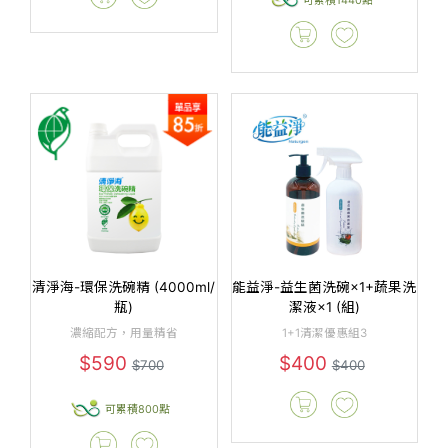
清淨海-環保洗碗精 (4000ml/
能益淨-益生菌洗碗×1+蔬果洗
瓶)
潔液×1 (組)
濃縮配方，用量精省
1+1清潔優惠組3
$590
$400
$700
$400
可累積800點