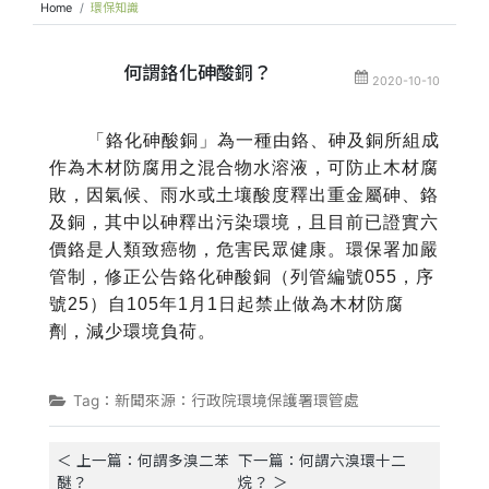
Home
環保知識
何謂鉻化砷酸銅？
2020-10-10
「鉻化砷酸銅」為一種由鉻、砷及銅所組成
作為木材防腐用之混合物水溶液，可防止木材腐
敗，因氣候、雨水或土壤酸度釋出重金屬砷、鉻
及銅，其中以砷釋出污染環境，且目前已證實六
價鉻是人類致癌物，危害民眾健康。環保署加嚴
管制，修正公告鉻化砷酸銅（列管編號055，序
號25）自105年1月1日起禁止做為木材防腐
劑，減少環境負荷。
Tag：新聞來源：行政院環境保護署環管處
＜ 上一篇：何謂多溴二苯
下一篇：何謂六溴環十二
醚？
烷？ ＞