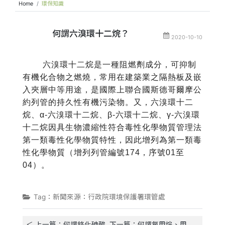
Home
環保知識
何謂六溴環十二烷？
2020-10-10
六溴環十二烷是一種阻燃劑成分，可抑制
有機化合物之燃燒，常用在建築業之隔熱板及嵌
入夾層中等用途，是國際上聯合國斯德哥爾摩公
約列管的持久性有機污染物。又，六溴環十二
烷、α-六溴環十二烷、β-六環十二烷、γ-六溴環
十二烷因具生物濃縮性符合毒性化學物質管理法
第一類毒性化學物質特性，因此增列為第一類毒
性化學物質（增列列管編號174，序號01至
04）。
Tag：新聞來源：行政院環境保護署環管處
＜ 上一篇：何謂鉻化砷酸
下一篇：何謂氯甲烷、甲